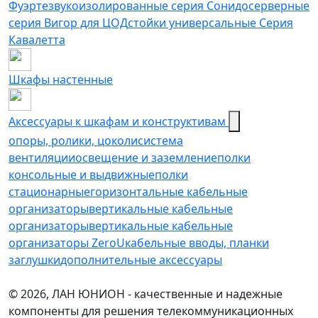
Фуэрте
звукоизолированные серия Сонидо
серверные
серия Вигор для ЦОД
стойки универсальные Серия
Кавалетта
Шкафы настенные
Аксессуары к шкафам и конструктивам
опоры, ролики, цоколи
cистема
вентиляции
освещение и заземление
полки
консольные и выдвижные
полки
стационарные
горизонтальные кабельные
организаторы
вертикальные кабельные
организаторы
вертикальные кабельные
организаторы ZeroU
кабельные вводы, планки
заглушки
дополнительные аксессуары
© 2026, ЛАН ЮНИОН - качественные и надежные
компоненты для решения телекоммуникационных