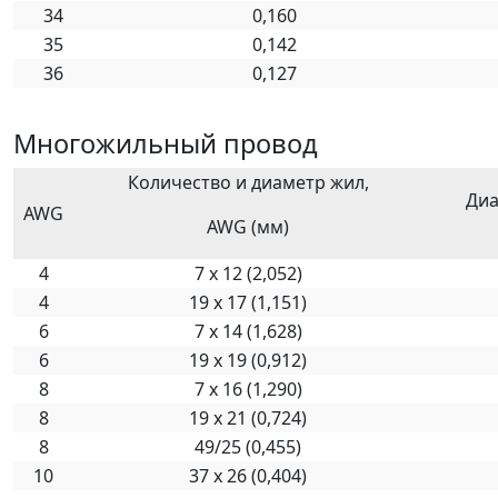
34
0,160
35
0,142
36
0,127
Многожильный провод
Количество и диаметр жил,
Диа
AWG
AWG (мм)
4
7 х 12 (2,052)
4
19 х 17 (1,151)
6
7 х 14 (1,628)
6
19 х 19 (0,912)
8
7 х 16 (1,290)
8
19 х 21 (0,724)
8
49/25 (0,455)
10
37 х 26 (0,404)