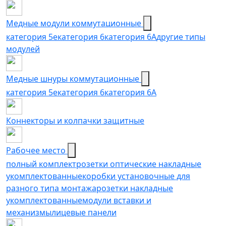
Медные модули коммутационные
категория 5е
категория 6
категория 6A
другие типы
модулей
Медные шнуры коммутационные
категория 5e
категория 6
категория 6A
Коннекторы и колпачки защитные
Рабочее место
полный комплект
розетки оптические накладные
укомплектованные
коробки установочные для
разного типа монтажа
розетки накладные
укомплектованные
модули вставки и
механизмы
лицевые панели