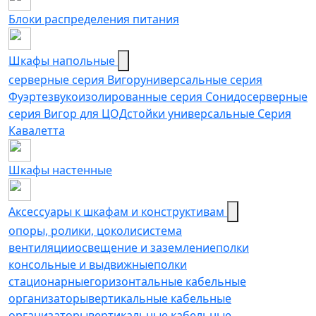
Блоки распределения питания
Шкафы напольные
серверные серия Вигор
универсальные серия
Фуэрте
звукоизолированные серия Сонидо
серверные
серия Вигор для ЦОД
стойки универсальные Серия
Кавалетта
Шкафы настенные
Аксессуары к шкафам и конструктивам
опоры, ролики, цоколи
cистема
вентиляции
освещение и заземление
полки
консольные и выдвижные
полки
стационарные
горизонтальные кабельные
организаторы
вертикальные кабельные
организаторы
вертикальные кабельные