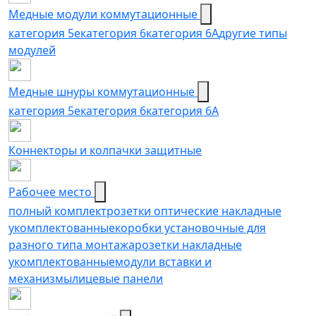
Медные модули коммутационные
категория 5е
категория 6
категория 6A
другие типы
модулей
Медные шнуры коммутационные
категория 5e
категория 6
категория 6A
Коннекторы и колпачки защитные
Рабочее место
полный комплект
розетки оптические накладные
укомплектованные
коробки установочные для
разного типа монтажа
розетки накладные
укомплектованные
модули вставки и
механизмы
лицевые панели