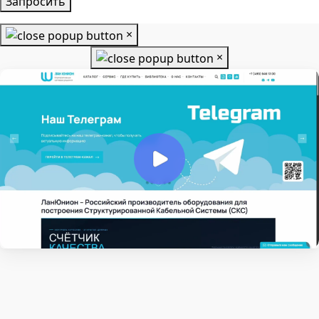
Запросить
×
×