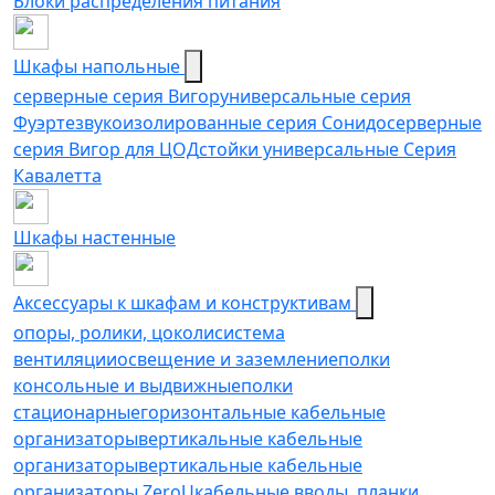
Блоки распределения питания
Шкафы напольные
серверные серия Вигор
универсальные серия
Фуэрте
звукоизолированные серия Сонидо
серверные
серия Вигор для ЦОД
стойки универсальные Серия
Кавалетта
Шкафы настенные
Аксессуары к шкафам и конструктивам
опоры, ролики, цоколи
cистема
вентиляции
освещение и заземление
полки
консольные и выдвижные
полки
стационарные
горизонтальные кабельные
организаторы
вертикальные кабельные
организаторы
вертикальные кабельные
организаторы ZeroU
кабельные вводы, планки