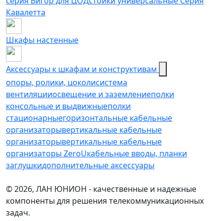
серия Вигор для ЦОД
стойки универсальные Серия
Кавалетта
Шкафы настенные
Аксессуары к шкафам и конструктивам
опоры, ролики, цоколи
cистема
вентиляции
освещение и заземление
полки
консольные и выдвижные
полки
стационарные
горизонтальные кабельные
организаторы
вертикальные кабельные
организаторы
вертикальные кабельные
организаторы ZeroU
кабельные вводы, планки
заглушки
дополнительные аксессуары
© 2026, ЛАН ЮНИОН - качественные и надежные
компоненты для решения телекоммуникационных
задач.