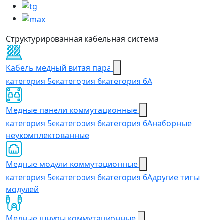
Структурированная кабельная система
Кабель медный витая пара
категория 5e
категория 6
категория 6А
Медные панели коммутационные
категория 5е
категория 6
категория 6A
наборные
неукомплектованные
Медные модули коммутационные
категория 5е
категория 6
категория 6A
другие типы
модулей
Медные шнуры коммутационные