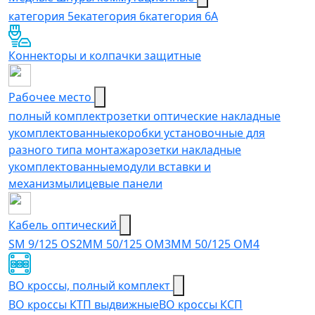
категория 5e
категория 6
категория 6A
Коннекторы и колпачки защитные
Рабочее место
полный комплект
розетки оптические накладные
укомплектованные
коробки установочные для
разного типа монтажа
розетки накладные
укомплектованные
модули вставки и
механизмы
лицевые панели
Кабель оптический
SM 9/125 OS2
MM 50/125 OM3
MM 50/125 OM4
ВО кроссы, полный комплект
ВО кроссы КТП выдвижные
ВО кроссы КСП