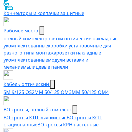
Коннекторы и колпачки защитные
Рабочее место
полный комплект
розетки оптические накладные
укомплектованные
коробки установочные для
разного типа монтажа
розетки накладные
укомплектованные
модули вставки и
механизмы
лицевые панели
Кабель оптический
SM 9/125 OS2
MM 50/125 OM3
MM 50/125 OM4
ВО кроссы, полный комплект
ВО кроссы КТП выдвижные
ВО кроссы КСП
стационарные
ВО кроссы КРН настенные