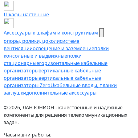
Шкафы настенные
Аксессуары к шкафам и конструктивам
опоры, ролики, цоколи
cистема
вентиляции
освещение и заземление
полки
консольные и выдвижные
полки
стационарные
горизонтальные кабельные
организаторы
вертикальные кабельные
организаторы
вертикальные кабельные
организаторы ZeroU
кабельные вводы, планки
заглушки
дополнительные аксессуары
© 2026, ЛАН ЮНИОН - качественные и надежные
компоненты для решения телекоммуникационных
задач.
Часы и дни работы: