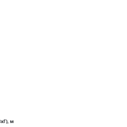
хГ), м