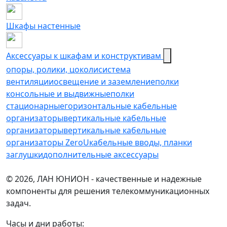
Шкафы настенные
Аксессуары к шкафам и конструктивам
опоры, ролики, цоколи
cистема
вентиляции
освещение и заземление
полки
консольные и выдвижные
полки
стационарные
горизонтальные кабельные
организаторы
вертикальные кабельные
организаторы
вертикальные кабельные
организаторы ZeroU
кабельные вводы, планки
заглушки
дополнительные аксессуары
© 2026, ЛАН ЮНИОН - качественные и надежные
компоненты для решения телекоммуникационных
задач.
Часы и дни работы: