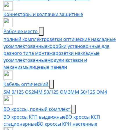
Коннекторы и колпачки защитные
Рабочее место
полный комплект
розетки оптические накладные
укомплектованные
коробки установочные для
разного типа монтажа
розетки накладные
укомплектованные
модули вставки и
механизмы
лицевые панели
Кабель оптический
SM 9/125 OS2
MM 50/125 OM3
MM 50/125 OM4
ВО кроссы, полный комплект
ВО кроссы КТП выдвижные
ВО кроссы КСП
стационарные
ВО кроссы КРН настенные