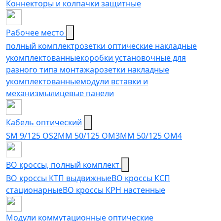
Коннекторы и колпачки защитные
Рабочее место
полный комплект
розетки оптические накладные
укомплектованные
коробки установочные для
разного типа монтажа
розетки накладные
укомплектованные
модули вставки и
механизмы
лицевые панели
Кабель оптический
SM 9/125 OS2
MM 50/125 OM3
MM 50/125 OM4
ВО кроссы, полный комплект
ВО кроссы КТП выдвижные
ВО кроссы КСП
стационарные
ВО кроссы КРН настенные
Модули коммутационные оптические