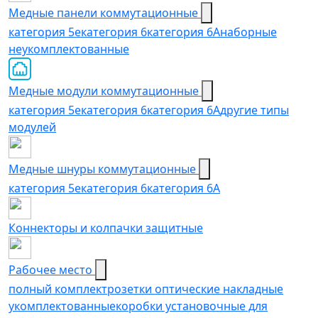
Медные панели коммутационные
категория 5е
категория 6
категория 6A
наборные
неукомплектованные
Медные модули коммутационные
категория 5е
категория 6
категория 6A
другие типы
модулей
Медные шнуры коммутационные
категория 5e
категория 6
категория 6A
Коннекторы и колпачки защитные
Рабочее место
полный комплект
розетки оптические накладные
укомплектованные
коробки установочные для