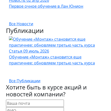
Новость
02 апр 2026
Нов
Первое очное обучение в Лан Юнион
Новы
опт
Все Новости
Публикации
Статья
09 июль 2026
Стат
Обучение «Монтаж» становится еще
Кабе
практичнее: обновляем третью часть курса
UFTP
Все Публикации
Хотите быть в курсе акций и
новостей компании?