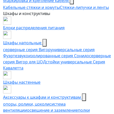
Маркировка и крепление кабеля
Кабельные стяжки и хомуты
Стяжки-липучки и ленты
Шкафы и конструктивы
Блоки распределения питания
Шкафы напольные
серверные серия Вигор
универсальные серия
Фуэрте
звукоизолированные серия Сонидо
серверные
серия Вигор для ЦОД
стойки универсальные Серия
Кавалетта
Шкафы настенные
Аксессуары к шкафам и конструктивам
опоры, ролики, цоколи
cистема
вентиляции
освещение и заземление
полки