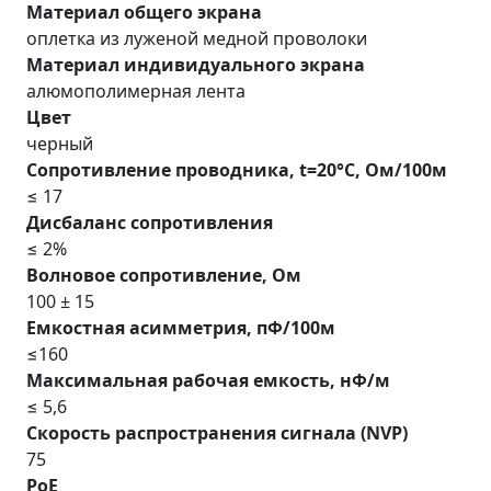
Материал общего экрана
оплетка из луженой медной проволоки
Материал индивидуального экрана
алюмополимерная лента
Цвет
черный
Сопpотивление пpоводника, t=20°С, Ом/100м
≤ 17
Дисбаланс сопpотивления
≤ 2%
Волновое сопpотивление, Ом
100 ± 15
Емкостная асимметрия, пФ/100м
≤160
Максимальная pабочая емкость, нФ/м
≤ 5,6
Скорость распространения сигнала (NVP)
75
PoE