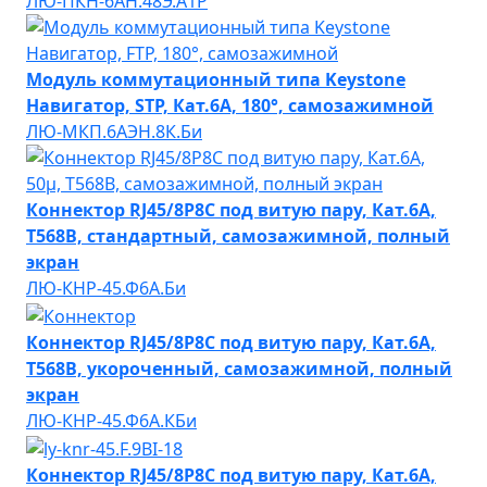
ЛЮ-ПКН-6AН.48Э.А1Р
Модуль коммутационный типа Keystone
Навигатор, STP, Кат.6A, 180°, самозажимной
ЛЮ-МКП.6AЭН.8К.Би
Коннектор RJ45/8P8C под витую пару, Кат.6A,
T568B, стандартный, самозажимной, полный
экран
ЛЮ-КНР-45.Ф6A.Би
Коннектор RJ45/8P8C под витую пару, Кат.6A,
T568B, укороченный, самозажимной, полный
экран
ЛЮ-КНР-45.Ф6A.КБи
Коннектор RJ45/8P8C под витую пару, Кат.6A,