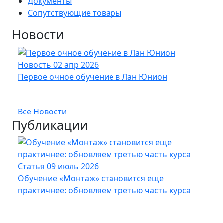
Документы
Сопутствующие товары
Новости
Новость
02 апр 2026
Нов
Первое очное обучение в Лан Юнион
Новы
опт
Все Новости
Публикации
Статья
09 июль 2026
Стат
Обучение «Монтаж» становится еще
Кабе
практичнее: обновляем третью часть курса
UFTP