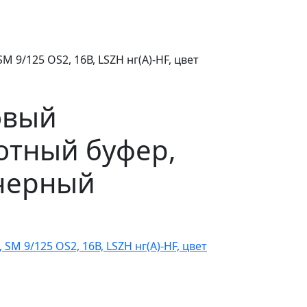
9/125 OS2, 16В, LSZH нг(A)-HF, цвет
овый
лотный буфер,
 черный