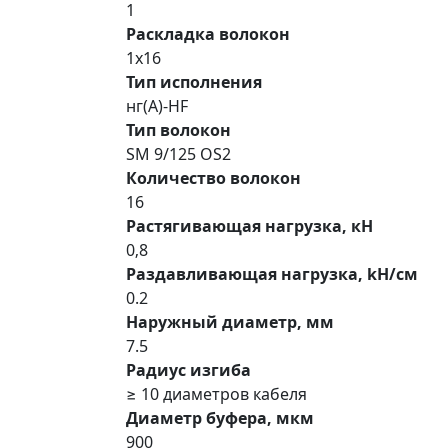
1
Раскладка волокон
1х16
Тип исполнения
нг(A)-HF
Тип волокон
SM 9/125 OS2
Количество волокон
16
Растягивающая нагрузка, кН
0‚8
Раздавливающая нагрузка, kН/см
0.2
Наружный диаметр, мм
7.5
Радиус изгиба
≥ 10 диаметров кабеля
Диаметр буфера, мкм
900