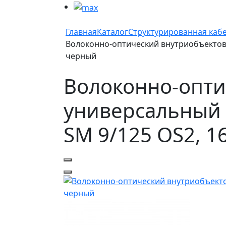
Главная
Каталог
Структурированная каб
Волоконно-оптический внутриобъектовый
черный
Волоконно-опт
универсальный к
SM 9/125 OS2, 1