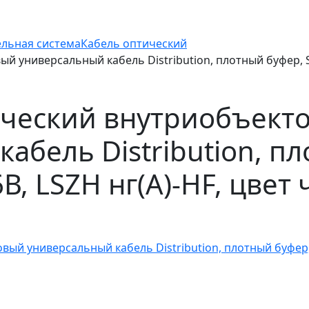
ельная система
Кабель оптический
 универсальный кабель Distribution, плотный буфер, SM 
ический внутриобъект
абель Distribution, п
6В, LSZH нг(A)-HF, цвет