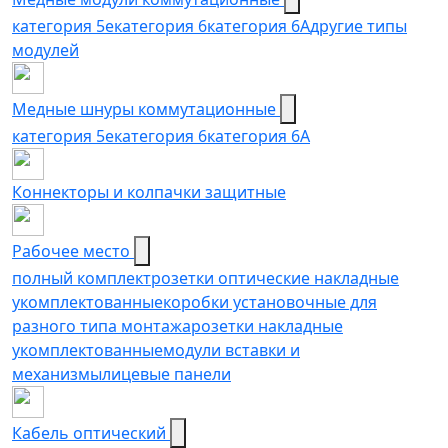
категория 5е
категория 6
категория 6A
другие типы
модулей
Медные шнуры коммутационные
категория 5e
категория 6
категория 6A
Коннекторы и колпачки защитные
Рабочее место
полный комплект
розетки оптические накладные
укомплектованные
коробки установочные для
разного типа монтажа
розетки накладные
укомплектованные
модули вставки и
механизмы
лицевые панели
Кабель оптический