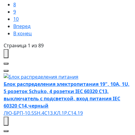
8
9
10
Вперед
В конец
Страница 1 из 89
Блок распределения электропитания 19", 10A, 1U,
5 розеток Schuko, 4 розетки IEC 60320 C13,
выключатель с подсветкой, вход питания IEC
60320 C14,черный
ЛЮ-БРП-10.5SH.4C13.КЛ.1Р.C14.19