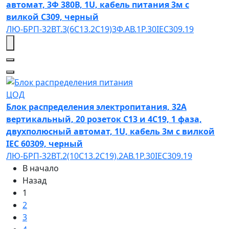
автомат, 3Ф 380В, 1U, кабель питания 3м с
вилкой C309, черный
ЛЮ-БРП-32ВТ.3(6C13.2C19)3Ф.АВ.1P.30IEC309.19
ЦОД
Блок распределения электропитания, 32А
вертикальный, 20 розеток C13 и 4C19, 1 фаза,
двухполюсный автомат, 1U, кабель 3м с вилкой
IEC 60309, черный
ЛЮ-БРП-32ВТ.2(10C13.2C19).2АВ.1Р.30IEC309.19
В начало
Назад
1
2
3