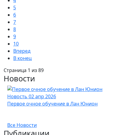
4
5
6
7
8
9
10
Вперед
В конец
Страница 1 из 89
Новости
Новость
02 апр 2026
Но
Первое очное обучение в Лан Юнион
Но
со
Все Новости
Публикации