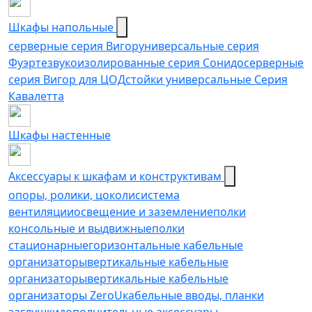
Шкафы напольные
серверные серия Вигор
универсальные серия
Фуэрте
звукоизолированные серия Сонидо
серверные
серия Вигор для ЦОД
стойки универсальные Серия
Кавалетта
Шкафы настенные
Аксессуары к шкафам и конструктивам
опоры, ролики, цоколи
cистема
вентиляции
освещение и заземление
полки
консольные и выдвижные
полки
стационарные
горизонтальные кабельные
организаторы
вертикальные кабельные
организаторы
вертикальные кабельные
организаторы ZeroU
кабельные вводы, планки
заглушки
дополнительные аксессуары