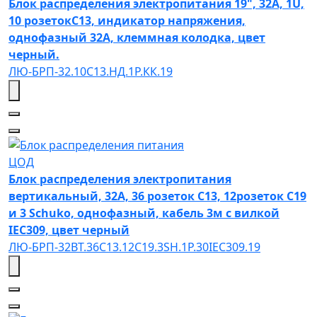
Блок распределения электропитания 19", 32А, 1U,
10 розетокC13, индикатор напряжения,
однофазный 32A, клеммная колодка, цвет
черный.
ЛЮ-БРП-32.10C13.НД.1Р.КК.19
ЦОД
Блок распределения электропитания
вертикальный, 32А, 36 розеток С13, 12розеток С19
и 3 Schuko, однофазный, кабель 3м с вилкой
IEC309, цвет черный
ЛЮ-БРП-32ВТ.36C13.12C19.3SH.1P.30IEC309.19