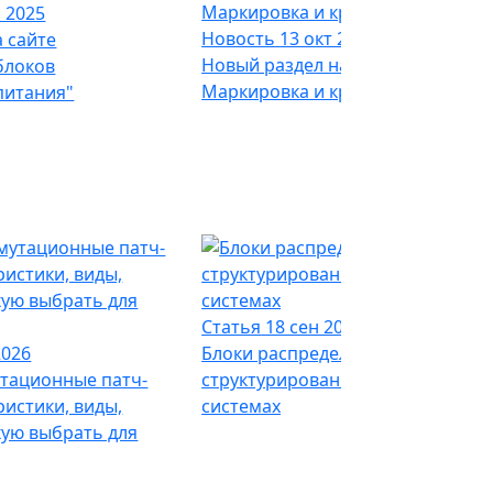
 2025
Новость
13 окт 2025
 сайте
Новый раздел на сайте -
блоков
Маркировка и крепление кабеля
питания"
Статья
18 сен 2025
2026
Блоки распределения питания в
утационные патч-
структурированных кабельных
ристики, виды,
системах
кую выбрать для