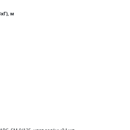
хГ), м