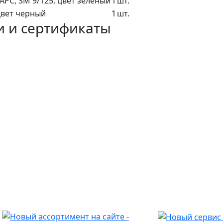
APC, SM 9/125, цвет зелёный
1
шт.
 цвет черный
1
шт.
и и сертификаты