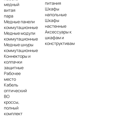
питания
медный
Шкафы
витая
напольные
пара
Шкафы
Медные панели
настенные
коммутационные
Аксессуары к
Медные модули
шкафам и
коммутационные
конструктивам
Медные шнуры
коммутационные
Коннекторы и
колпачки
защитные
Рабочее
место
Кабель
оптический
ВО
кроссы,
полный
комплект