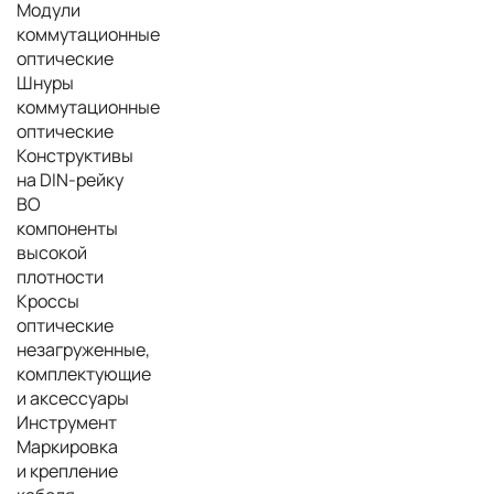
Модули
коммутационные
оптические
Шнуры
коммутационные
оптические
Конструктивы
на DIN-рейку
ВО
компоненты
высокой
плотности
Кроссы
оптические
незагруженные,
комплектующие
и аксессуары
Инструмент
Маркировка
и крепление