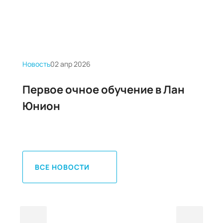
Новость
02 апр 2026
Новос
Первое очное обучение в Лан
Нов
Юнион
Сбо
сое
ВСЕ НОВОСТИ