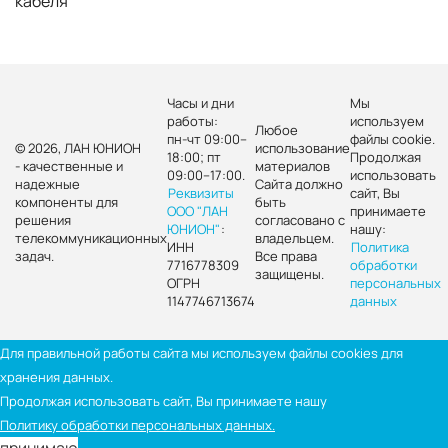
кабеля
Часы и дни
Мы
работы:
используем
Любое
пн-чт 09:00–
файлы cookie.
© 2026, ЛАН ЮНИОН
использование
18:00; пт
Продолжая
- качественные и
материалов
09:00–17:00.
использовать
надежные
Сайта должно
Реквизиты
сайт, Вы
компоненты для
быть
ООО "ЛАН
принимаете
решения
согласовано с
ЮНИОН"
:
нашу:
телекоммуникационных
владельцем.
ИНН
Политика
задач.
Все права
7716778309
обработки
защищены.
ОГРН
персональных
1147746713674
данных
Для правильной работы сайта мы используем файлы cookies для
хранения данных.
Продолжая использовать сайт, Вы принимаете нашу
Политику обработки персональных данных.