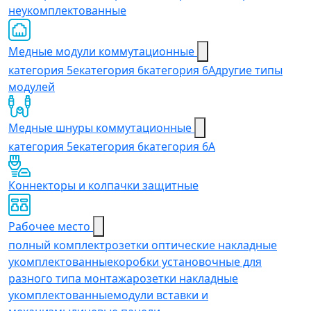
неукомплектованные
Медные модули коммутационные
категория 5е
категория 6
категория 6A
другие типы
модулей
Медные шнуры коммутационные
категория 5e
категория 6
категория 6A
Коннекторы и колпачки защитные
Рабочее место
полный комплект
розетки оптические накладные
укомплектованные
коробки установочные для
разного типа монтажа
розетки накладные
укомплектованные
модули вставки и