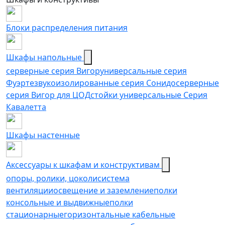
Блоки распределения питания
Шкафы напольные
серверные серия Вигор
универсальные серия
Фуэрте
звукоизолированные серия Сонидо
серверные
серия Вигор для ЦОД
стойки универсальные Серия
Кавалетта
Шкафы настенные
Аксессуары к шкафам и конструктивам
опоры, ролики, цоколи
cистема
вентиляции
освещение и заземление
полки
консольные и выдвижные
полки
стационарные
горизонтальные кабельные