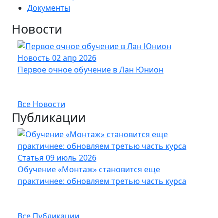
Документы
Новости
Новость
02 апр 2026
Нов
Первое очное обучение в Лан Юнион
Новы
опт
Все Новости
Публикации
Статья
09 июль 2026
Стат
Обучение «Монтаж» становится еще
Кабе
практичнее: обновляем третью часть курса
UFTP
Все Публикации