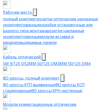
Рабочее место
полный комплект
розетки оптические накладные
укомплектованные
коробки установочные для
разного типа монтажа
розетки накладные
укомплектованные
модули вставки и
механизмы
лицевые панели
Кабель оптический
SM 9/125 OS2
MM 50/125 OM3
MM 50/125 OM4
ВО кроссы, полный комплект
ВО кроссы КТП выдвижные
ВО кроссы КСП
стационарные
ВО кроссы КРН настенные
Модули коммутационные оптические