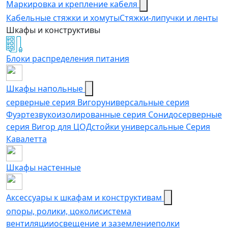
Маркировка и крепление кабеля
Кабельные стяжки и хомуты
Стяжки-липучки и ленты
Шкафы и конструктивы
Блоки распределения питания
Шкафы напольные
серверные серия Вигор
универсальные серия
Фуэрте
звукоизолированные серия Сонидо
серверные
серия Вигор для ЦОД
стойки универсальные Серия
Кавалетта
Шкафы настенные
Аксессуары к шкафам и конструктивам
опоры, ролики, цоколи
cистема
вентиляции
освещение и заземление
полки