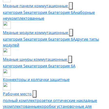
Медные панели коммутационные
категория 5е
категория 6
категория 6A
наборные
неукомплектованные
Медные модули коммутационные
категория 5е
категория 6
категория 6A
другие типы
модулей
Медные шнуры коммутационные
категория 5e
категория 6
категория 6A
Коннекторы и колпачки защитные
Рабочее место
полный комплект
розетки оптические накладные
укомплектованные
коробки установочные для