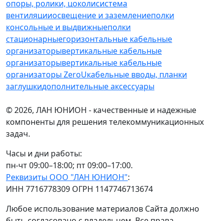
опоры, ролики, цоколи
cистема
вентиляции
освещение и заземление
полки
консольные и выдвижные
полки
стационарные
горизонтальные кабельные
организаторы
вертикальные кабельные
организаторы
вертикальные кабельные
организаторы ZeroU
кабельные вводы, планки
заглушки
дополнительные аксессуары
© 2026, ЛАН ЮНИОН - качественные и надежные
компоненты для решения телекоммуникационных
задач.
Часы и дни работы:
пн-чт 09:00–18:00; пт 09:00–17:00.
Реквизиты ООО "ЛАН ЮНИОН"
:
ИНН 7716778309 ОГРН 1147746713674
Любое использование материалов Сайта должно
быть согласовано с владельцем. Все права