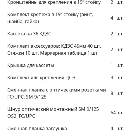
Кронштейны для крепления в 19” стойку
2
шт.
Комплект крепежа в 19” стойку (винт,
4
шт.
шайба, гайка)
Кассета на 36 КДЗС
2
шт.
Комплект аксессуаров: КДЗС 45мм 40 шт,
2
шт.
Стяжки 10 шт, Маркерная таблица 1 шт
Крышка для кассеты
1
шт.
Комплект для крепления ЦСЭ
3
шт.
Сменная планка с оптическими розетками
8
шт.
FC/UPC, SM 9/125
Шнур оптический монтажный SM 9/125
64
шт.
OS2, FC/UPC
Сменная планка заглушка
4
шт.