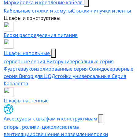
Маркировка и крепление кабеля
Кабельные стяжки и хомуты
Стяжки-липучки и ленты
Шкафы и конструктивы
Блоки распределения питания
Шкафы напольные
серверные серия Вигор
универсальные серия
Фуэрте
звукоизолированные серия Сонидо
серверные
серия Вигор для ЦОД
стойки универсальные Серия
Кавалетта
Шкафы настенные
Аксессуары к шкафам и конструктивам
опоры, ролики, цоколи
cистема
вентиляции
освещение и заземление
полки