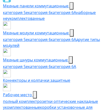
Медные панели коммутационные
категория 5е
категория 6
категория 6A
наборные
неукомплектованные
Медные модули коммутационные
категория 5е
категория 6
категория 6A
другие типы
модулей
Медные шнуры коммутационные
категория 5e
категория 6
категория 6A
Коннекторы и колпачки защитные
Рабочее место
полный комплект
розетки оптические накладные
укомплектованные
коробки установочные для