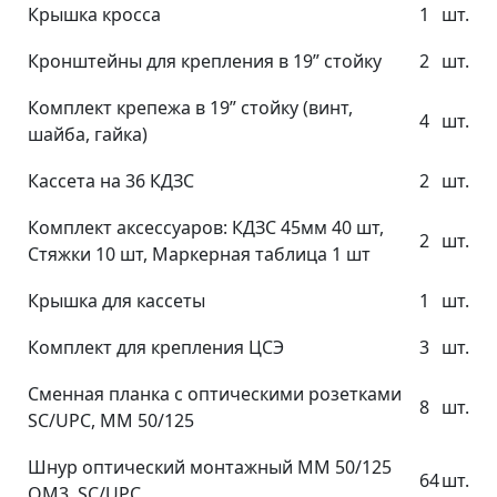
Крышка кросса
1
шт.
Кронштейны для крепления в 19” стойку
2
шт.
Комплект крепежа в 19” стойку (винт,
4
шт.
шайба, гайка)
Кассета на 36 КДЗС
2
шт.
Комплект аксессуаров: КДЗС 45мм 40 шт,
2
шт.
Стяжки 10 шт, Маркерная таблица 1 шт
Крышка для кассеты
1
шт.
Комплект для крепления ЦСЭ
3
шт.
Сменная планка с оптическими розетками
8
шт.
SC/UPC, MM 50/125
Шнур оптический монтажный MM 50/125
64
шт.
OM3, SC/UPC