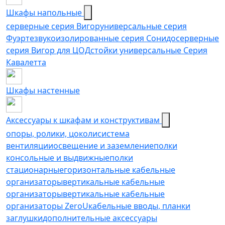
Шкафы напольные
серверные серия Вигор
универсальные серия
Фуэрте
звукоизолированные серия Сонидо
серверные
серия Вигор для ЦОД
стойки универсальные Серия
Кавалетта
Шкафы настенные
Аксессуары к шкафам и конструктивам
опоры, ролики, цоколи
cистема
вентиляции
освещение и заземление
полки
консольные и выдвижные
полки
стационарные
горизонтальные кабельные
организаторы
вертикальные кабельные
организаторы
вертикальные кабельные
организаторы ZeroU
кабельные вводы, планки
заглушки
дополнительные аксессуары