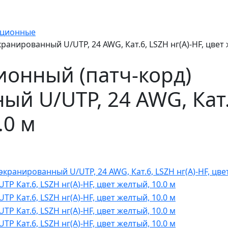
ационные
нированный U/UTP, 24 AWG, Кат.6, LSZH нг(А)-HF, цвет 
онный (патч-корд)
й U/UTP, 24 AWG, Кат.6
.0 м