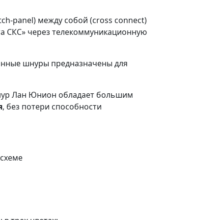
-panel) между собой (cross соnnect)
ента СКС» через телекоммуникационную
онные шнуры предназначены для
шнур Лан Юнион обладает большим
я
, без потери способности
 схеме