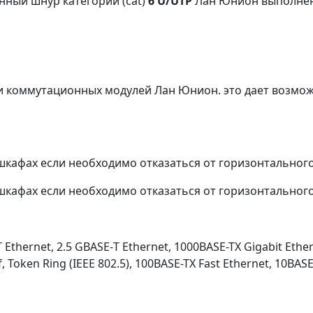
ный шнур категории (cat)
6 U/UTP
Лан Юнион выполнен 
 и коммутационных модулей Лан Юнион. это дает возмо
шкафах если необходимо отказаться от горизонтальног
шкафах если необходимо отказаться от горизонтальног
ernet, 2.5 GBASE-Т Ethernet, 1000BASE-TX Gigabit Ethern
f, Token Ring (IEEE 802.5), 100BASE-TX Fast Ethernet, 10BAS