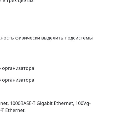
в трех цветах:
жность физически выделить подсистемы
о организатора
о организатора
et, 1000BASE-T Gigabit Ethernet, 100Vg-
E-T Ethernet