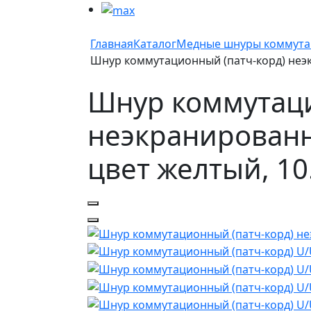
Главная
Каталог
Медные шнуры коммут
Шнур коммутационный (патч-корд) неэкра
Шнур коммутаци
неэкранированны
цвет желтый, 10