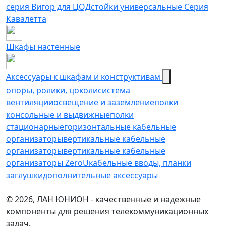
серия Вигор для ЦОД
стойки универсальные Серия
Кавалетта
Шкафы настенные
Аксессуары к шкафам и конструктивам
опоры, ролики, цоколи
cистема
вентиляции
освещение и заземление
полки
консольные и выдвижные
полки
стационарные
горизонтальные кабельные
организаторы
вертикальные кабельные
организаторы
вертикальные кабельные
организаторы ZeroU
кабельные вводы, планки
заглушки
дополнительные аксессуары
© 2026, ЛАН ЮНИОН - качественные и надежные
компоненты для решения телекоммуникационных
задач.