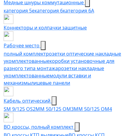
Медные шнуры коммутационные
категория 5e
категория 6
категория 6A
Коннекторы и колпачки защитные
Рабочее место
полный комплект
розетки оптические накладные
укомплектованные
коробки установочные для
разного типа монтажа
розетки накладные
укомплектованные
модули вставки и
механизмы
лицевые панели
Кабель оптический
SM 9/125 OS2
MM 50/125 OM3
MM 50/125 OM4
ВО кроссы, полный комплект
ВО кроссы КТП выдвижные
ВО кроссы КСП