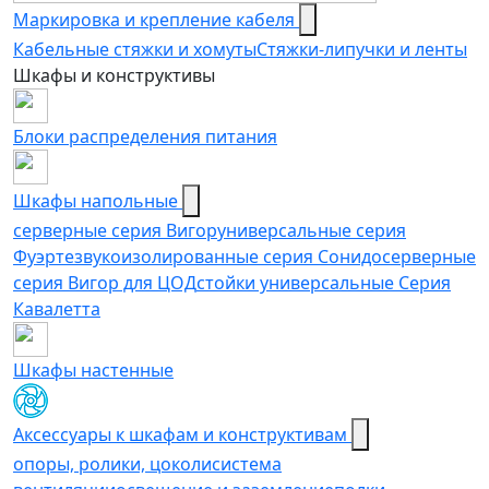
Маркировка и крепление кабеля
Кабельные стяжки и хомуты
Стяжки-липучки и ленты
Шкафы и конструктивы
Блоки распределения питания
Шкафы напольные
серверные серия Вигор
универсальные серия
Фуэрте
звукоизолированные серия Сонидо
серверные
серия Вигор для ЦОД
стойки универсальные Серия
Кавалетта
Шкафы настенные
Аксессуары к шкафам и конструктивам
опоры, ролики, цоколи
cистема