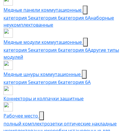
Медные панели коммутационные
категория 5е
категория 6
категория 6A
наборные
неукомплектованные
Медные модули коммутационные
категория 5е
категория 6
категория 6A
другие типы
модулей
Медные шнуры коммутационные
категория 5e
категория 6
категория 6A
Коннекторы и колпачки защитные
Рабочее место
полный комплект
розетки оптические накладные
укомплектованные
коробки установочные для