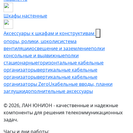
Шкафы настенные
Аксессуары к шкафам и конструктивам
опоры, ролики, цоколи
cистема
вентиляции
освещение и заземление
полки
консольные и выдвижные
полки
стационарные
горизонтальные кабельные
организаторы
вертикальные кабельные
организаторы
вертикальные кабельные
организаторы ZeroU
кабельные вводы, планки
заглушки
дополнительные аксессуары
© 2026, ЛАН ЮНИОН - качественные и надежные
компоненты для решения телекоммуникационных
задач.
Часы и дни работы: