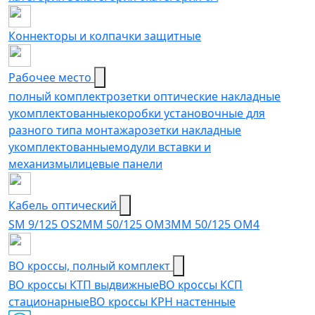
Коннекторы и колпачки защитные
Рабочее место
полный комплект
розетки оптические накладные
укомплектованные
коробки установочные для
разного типа монтажа
розетки накладные
укомплектованные
модули вставки и
механизмы
лицевые панели
Кабель оптический
SM 9/125 OS2
MM 50/125 OM3
MM 50/125 OM4
ВО кроссы, полный комплект
ВО кроссы КТП выдвижные
ВО кроссы КСП
стационарные
ВО кроссы КРН настенные