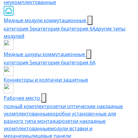
неукомплектованные
Медные модули коммутационные
категория 5е
категория 6
категория 6A
другие типы
модулей
Медные шнуры коммутационные
категория 5e
категория 6
категория 6A
Коннекторы и колпачки защитные
Рабочее место
полный комплект
розетки оптические накладные
укомплектованные
коробки установочные для
разного типа монтажа
розетки накладные
укомплектованные
модули вставки и
механизмы
лицевые панели