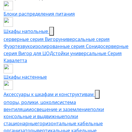
Блоки распределения питания
Шкафы напольные
серверные серия Вигор
универсальные серия
Фуэрте
звукоизолированные серия Сонидо
серверные
серия Вигор для ЦОД
стойки универсальные Серия
Кавалетта
Шкафы настенные
Аксессуары к шкафам и конструктивам
опоры, ролики, цоколи
cистема
вентиляции
освещение и заземление
полки
консольные и выдвижные
полки
стационарные
горизонтальные кабельные
организаторы
вертикальные кабельные