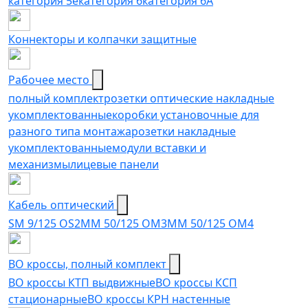
категория 5e
категория 6
категория 6A
Коннекторы и колпачки защитные
Рабочее место
полный комплект
розетки оптические накладные
укомплектованные
коробки установочные для
разного типа монтажа
розетки накладные
укомплектованные
модули вставки и
механизмы
лицевые панели
Кабель оптический
SM 9/125 OS2
MM 50/125 OM3
MM 50/125 OM4
ВО кроссы, полный комплект
ВО кроссы КТП выдвижные
ВО кроссы КСП
стационарные
ВО кроссы КРН настенные