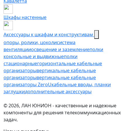
Кавалетта
Шкафы настенные
Аксессуары к шкафам и конструктивам
опоры, ролики, цоколи
cистема
вентиляции
освещение и заземление
полки
консольные и выдвижные
полки
стационарные
горизонтальные кабельные
организаторы
вертикальные кабельные
организаторы
вертикальные кабельные
организаторы ZeroU
кабельные вводы, планки
заглушки
дополнительные аксессуары
© 2026, ЛАН ЮНИОН - качественные и надежные
компоненты для решения телекоммуникационных
задач.