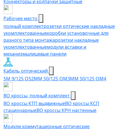
Коннекторы и колпачки защитные
Рабочее место
полный комплект
розетки оптические накладные
укомплектованные
коробки установочные для
разного типа монтажа
розетки накладные
укомплектованные
модули вставки и
механизмы
лицевые панели
Кабель оптический
SM 9/125 OS2
MM 50/125 OM3
MM 50/125 OM4
ВО кроссы, полный комплект
ВО кроссы КТП выдвижные
ВО кроссы КСП
стационарные
ВО кроссы КРН настенные
Модули коммутационные оптические