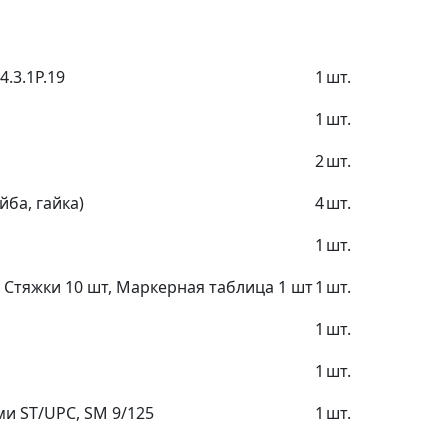
.3.1Р.19
1
шт.
1
шт.
2
шт.
йба, гайка)
4
шт.
1
шт.
, Стяжки 10 шт, Маркерная таблица 1 шт
1
шт.
1
шт.
1
шт.
и ST/UPC, SM 9/125
1
шт.