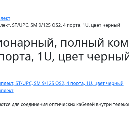
плект
кт, ST/UPC, SM 9/125 OS2, 4 порта, 1U, цвет черный
ионарный, полный комп
 порта, 1U, цвет черны
ются для соединения оптических кабелей внутри телек