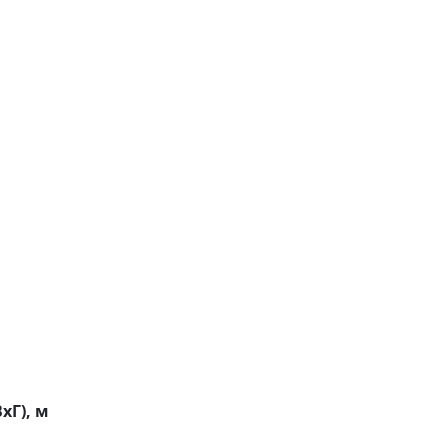
хГ), м