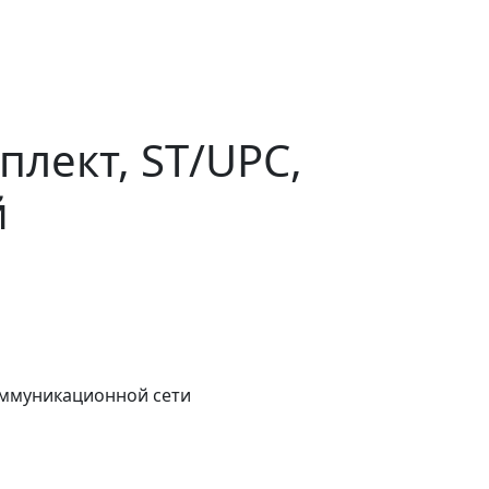
лект, ST/UPC,
й
оммуникационной сети