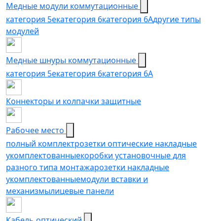
Медные модули коммутационные
категория 5е
категория 6
категория 6A
другие типы
модулей
Медные шнуры коммутационные
категория 5e
категория 6
категория 6A
Коннекторы и колпачки защитные
Рабочее место
полный комплект
розетки оптические накладные
укомплектованные
коробки установочные для
разного типа монтажа
розетки накладные
укомплектованные
модули вставки и
механизмы
лицевые панели
Кабель оптический