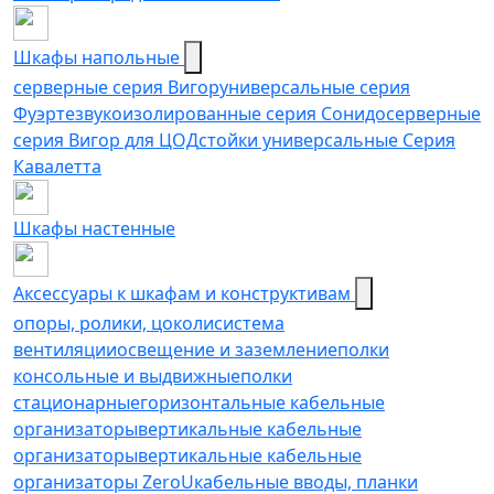
Шкафы напольные
серверные серия Вигор
универсальные серия
Фуэрте
звукоизолированные серия Сонидо
серверные
серия Вигор для ЦОД
стойки универсальные Серия
Кавалетта
Шкафы настенные
Аксессуары к шкафам и конструктивам
опоры, ролики, цоколи
cистема
вентиляции
освещение и заземление
полки
консольные и выдвижные
полки
стационарные
горизонтальные кабельные
организаторы
вертикальные кабельные
организаторы
вертикальные кабельные
организаторы ZeroU
кабельные вводы, планки