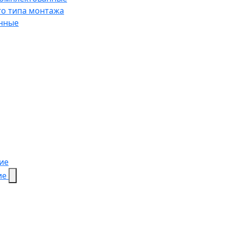
го типа монтажа
анные
ие
ие