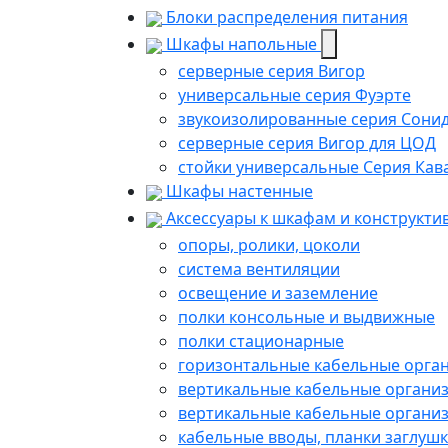
Блоки распределения питания
Шкафы напольные
серверные серия Вигор
универсальные серия Фуэрте
звукоизолированные серия Сони
серверные серия Вигор для ЦОД
стойки универсальные Серия Кав
Шкафы настенные
Аксессуары к шкафам и конструкти
опоры, ролики, цоколи
cистема вентиляции
освещение и заземление
полки консольные и выдвижные
полки стационарные
горизонтальные кабельные орга
вертикальные кабельные органи
вертикальные кабельные органи
кабельные вводы, планки заглуш