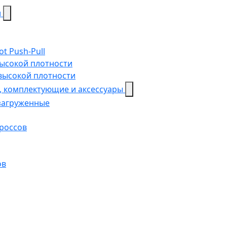
и
t Push-Pull
высокой плотности
 высокой плотности
, комплектующие и аксессуары
загруженные
кроссов
ов