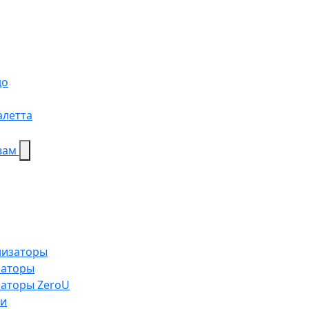
до
алетта
вам
низаторы
заторы
заторы ZeroU
ки