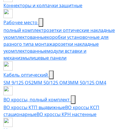
Коннекторы и колпачки защитные
Рабочее место
полный комплект
розетки оптические накладные
укомплектованные
коробки установочные для
разного типа монтажа
розетки накладные
укомплектованные
модули вставки и
механизмы
лицевые панели
Кабель оптический
SM 9/125 OS2
MM 50/125 OM3
MM 50/125 OM4
ВО кроссы, полный комплект
ВО кроссы КТП выдвижные
ВО кроссы КСП
стационарные
ВО кроссы КРН настенные