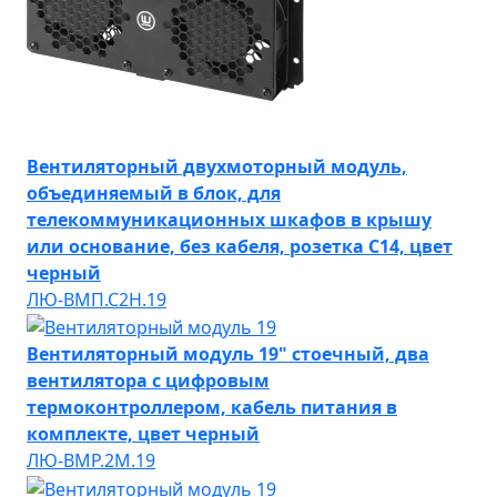
Вентиляторный двухмоторный модуль,
объединяемый в блок, для
телекоммуникационных шкафов в крышу
или основание, без кабеля, розетка С14, цвет
черный
ЛЮ-ВМП.С2Н.19
Вентиляторный модуль 19" стоечный, два
вентилятора с цифровым
термоконтроллером, кабель питания в
комплекте, цвет черный
ЛЮ-ВМР.2М.19