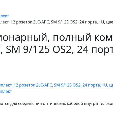
плект
кт, 12 розеток 2LC/APC, SM 9/125 OS2, 24 порта, 1U, цв
ционарный, полный ком
 SM 9/125 OS2, 24 порт
ются для соединения оптических кабелей внутри телек