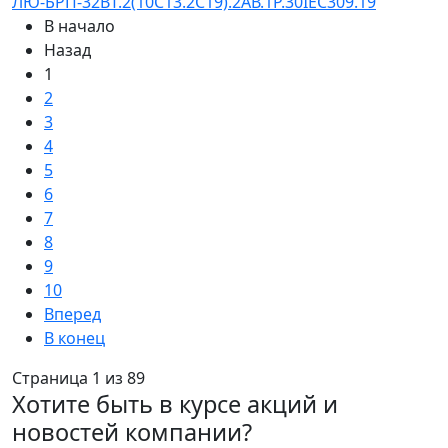
ЛЮ-БРП-32ВТ.2(10C13.2C19).2АВ.1Р.30IEC309.19
В начало
Назад
1
2
3
4
5
6
7
8
9
10
Вперед
В конец
Страница 1 из 89
Хотите быть в курсе акций и
новостей компании?