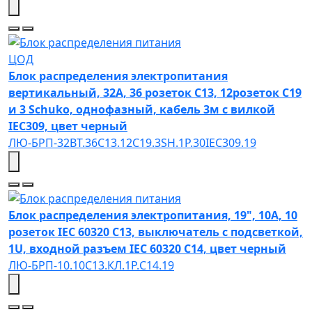
ЦОД
Блок распределения электропитания
вертикальный, 32А, 36 розеток С13, 12розеток С19
и 3 Schuko, однофазный, кабель 3м с вилкой
IEC309, цвет черный
ЛЮ-БРП-32ВТ.36C13.12C19.3SH.1P.30IEC309.19
Блок распределения электропитания, 19", 10А, 10
розеток IEC 60320 C13, выключатель с подсветкой,
1U, входной разъем IEC 60320 C14, цвет черный
ЛЮ-БРП-10.10C13.КЛ.1Р.C14.19