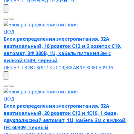
ЛЮ-БРП-16.9SH.НД.1Р.20SH.19
ЦОД
Блок распределения электропитания, 32А
вертикальный, 18 розеток C13 и 6 розеток C19,
автомат, 3Ф 380В, 1U, кабель питания 3м с
вилкой C309, черный
ЛЮ-БРП-32ВТ.3(6C13.2C19)3Ф.АВ.1P.30IEC309.19
ЦОД
Блок распределения электропитания, 32А
вертикальный, 20 розеток C13 и 4C19, 1 фаза,
двухполюсный автомат, 1U, кабель 3м с вилкой
IEC 60309, черный