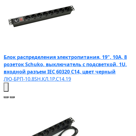
Блок распределения электропитания, 19", 10А, 8
розеток Schuko, выключатель с подсветкой, 1U,
входной разъем IEC 60320 C14, цвет черный
ЛЮ-БРП-10.8SH.КЛ.1Р.C14.19