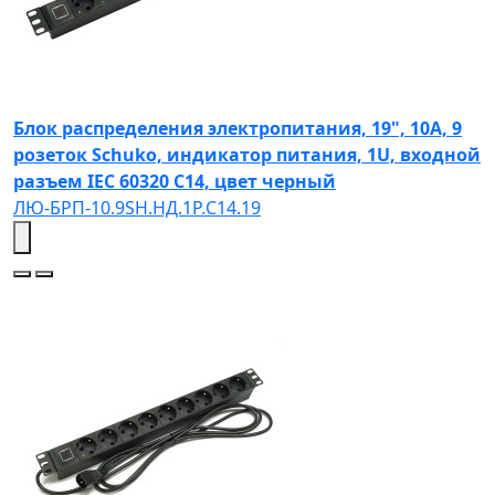
Блок распределения электропитания, 19", 10А, 9
розеток Schuko, индикатор питания, 1U, входной
разъем IEC 60320 C14, цвет черный
ЛЮ-БРП-10.9SH.НД.1Р.C14.19