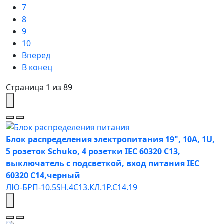
7
8
9
10
Вперед
В конец
Страница 1 из 89
Блок распределения электропитания 19", 10A, 1U,
5 розеток Schuko, 4 розетки IEC 60320 C13,
выключатель с подсветкой, вход питания IEC
60320 C14,черный
ЛЮ-БРП-10.5SH.4C13.КЛ.1Р.C14.19