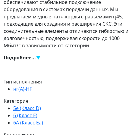
обеспечивают стабильное подключение
оборудования в системах передачи данных. Мы
предлагаем медные патч-корды с разъемами rj45,
подходящие для создания и расширения СКС. Эти
соединительные элементы отличаются гибкостью и
долговечностью, поддерживая скорости до 1000
Мбит/с в зависимости от категории.​
Подробнее...
▼
Доступны длины от 0,15 м до 10 м, включая
Тип исполнения
популярные 1 м, 2 м, 3 м и 5 м. Товары отмечены
нг(A)-HF
кодом товара для удобного поиска, многие позиции
Категория
в наличии.​
5e (Класс D)
Патч-корды Лан Юнион
6 (Класс E)
6A (Класс Ea)
различаются по следующим
признакам
Конструкция