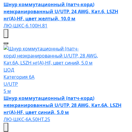
Шнур коммутационный (патч-корд)
неэкранированный U/UTP, 24 AWG, Кат.6, LSZH
нг(А)-HF, цвет желтый, 10.0 м
ЛЮ-ШКС-6.100Н.81
ЦОД
Категория 6A
U/UTP
5 м
Шнур коммутационный (патч-корд)
неэкранированный U/UTP, 28 AWG, Кат.6A, LSZH
нг(А)-HF, цвет синий, 5.0 м
ЛЮ-ШКС-6A.50НТ.25