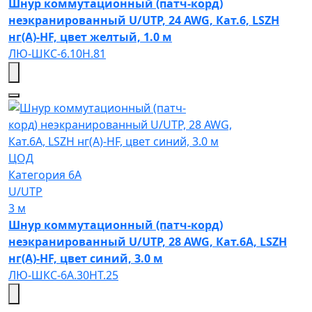
Шнур коммутационный (патч-корд)
неэкранированный U/UTP, 24 AWG, Кат.6, LSZH
нг(А)-HF, цвет желтый, 1.0 м
ЛЮ-ШКС-6.10Н.81
ЦОД
Категория 6A
U/UTP
3 м
Шнур коммутационный (патч-корд)
неэкранированный U/UTP, 28 AWG, Кат.6A, LSZH
нг(А)-HF, цвет синий, 3.0 м
ЛЮ-ШКС-6A.30НТ.25