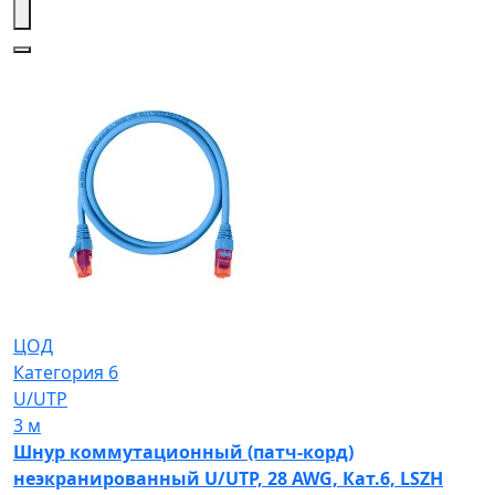
ЦОД
Категория 6
U/UTP
3 м
Шнур коммутационный (патч-корд)
неэкранированный U/UTP, 28 AWG, Кат.6, LSZH