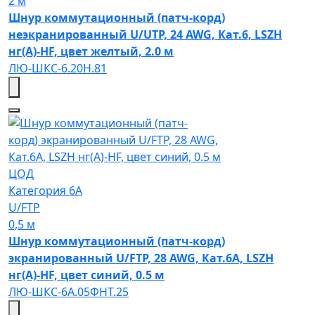
2 м
Шнур коммутационный (патч-корд)
неэкранированный U/UTP, 24 AWG, Кат.6, LSZH
нг(А)-HF, цвет желтый, 2.0 м
ЛЮ-ШКС-6.20Н.81
ЦОД
Категория 6A
U/FTP
0,5 м
Шнур коммутационный (патч-корд)
экранированный U/FTP, 28 AWG, Кат.6A, LSZH
нг(А)-HF, цвет синий, 0.5 м
ЛЮ-ШКС-6A.05ФНТ.25