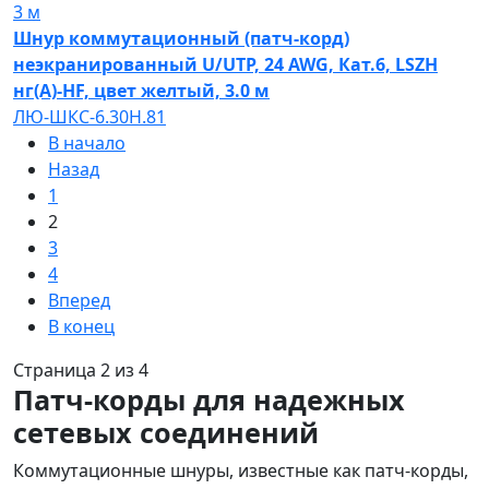
3 м
Шнур коммутационный (патч-корд)
неэкранированный U/UTP, 24 AWG, Кат.6, LSZH
нг(А)-HF, цвет желтый, 3.0 м
ЛЮ-ШКС-6.30Н.81
В начало
Назад
1
2
3
4
Вперед
В конец
Страница 2 из 4
Патч-корды для надежных
сетевых соединений
Коммутационные шнуры, известные как патч-корды,