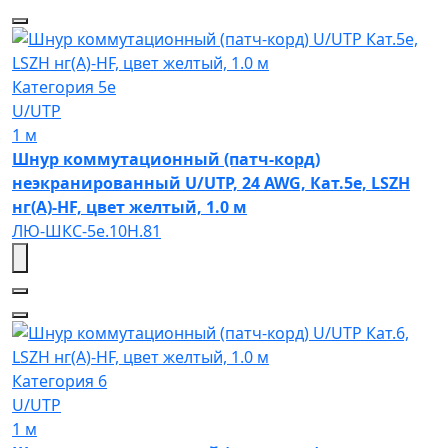
Категория 5e
U/UTP
1 м
Шнур коммутационный (патч-корд)
неэкранированный U/UTP, 24 AWG, Кат.5e, LSZH
нг(А)-HF, цвет желтый, 1.0 м
ЛЮ-ШКС-5e.10Н.81
Категория 6
U/UTP
1 м