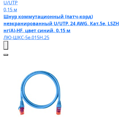
U/UTP
0,15 м
Шнур коммутационный (патч-корд)
неэкранированный U/UTP, 24 AWG, Кат.5e, LSZH
нг(А)-HF, цвет синий, 0.15 м
ЛЮ-ШКС-5e.015Н.25