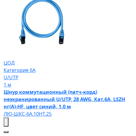
ЦОД
Категория 6A
U/UTP
1 м
Шнур коммутационный (патч-корд)
неэкранированный U/UTP, 28 AWG, Кат.6A, LSZH
нг(А)-HF, цвет синий, 1.0 м
ЛЮ-ШКС-6A.10НТ.25