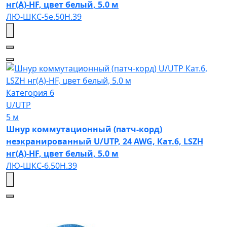
нг(А)-HF, цвет белый, 5.0 м
ЛЮ-ШКС-5e.50Н.39
Категория 6
U/UTP
5 м
Шнур коммутационный (патч-корд)
неэкранированный U/UTP, 24 AWG, Кат.6, LSZH
нг(А)-HF, цвет белый, 5.0 м
ЛЮ-ШКС-6.50Н.39