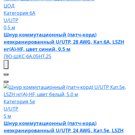
ЦОД
Категория 6A
U/UTP
0,5 м
Шнур коммутационный (патч-корд)
неэкранированный U/UTP, 28 AWG, Кат.6A, LSZH
нг(А)-HF, цвет синий, 0.5 м
ЛЮ-ШКС-6A.05НТ.25
Категория 5e
U/UTP
5 м
Шнур коммутационный (патч-корд)
неэкранированный U/UTP, 24 AWG, Кат.5e, LSZH