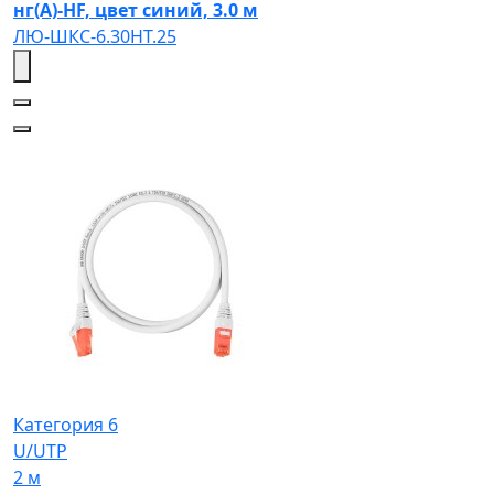
нг(А)-HF, цвет синий, 3.0 м
ЛЮ-ШКС-6.30НТ.25
Категория 6
U/UTP
2 м