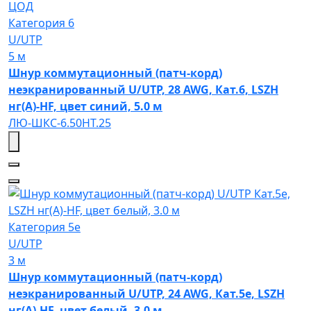
ЦОД
Категория 6
U/UTP
5 м
Шнур коммутационный (патч-корд)
неэкранированный U/UTP, 28 AWG, Кат.6, LSZH
нг(А)-HF, цвет синий, 5.0 м
ЛЮ-ШКС-6.50НТ.25
Категория 5e
U/UTP
3 м
Шнур коммутационный (патч-корд)
неэкранированный U/UTP, 24 AWG, Кат.5e, LSZH
нг(А)-HF, цвет белый, 3.0 м