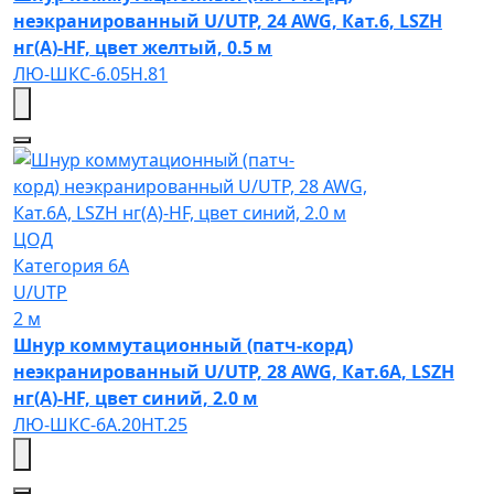
неэкранированный U/UTP, 24 AWG, Кат.6, LSZH
нг(А)-HF, цвет желтый, 0.5 м
ЛЮ-ШКС-6.05Н.81
ЦОД
Категория 6A
U/UTP
2 м
Шнур коммутационный (патч-корд)
неэкранированный U/UTP, 28 AWG, Кат.6A, LSZH
нг(А)-HF, цвет синий, 2.0 м
ЛЮ-ШКС-6A.20НТ.25