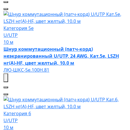
Категория 5e
U/UTP
10 м
Шнур коммутационный (патч-корд)
неэкранированный U/UTP, 24 AWG, Кат.5e, LSZH
нг(А)-HF, цвет желтый, 10.0 м
ЛЮ-ШКС-5e.100Н.81
Категория 6
U/UTP
10 м