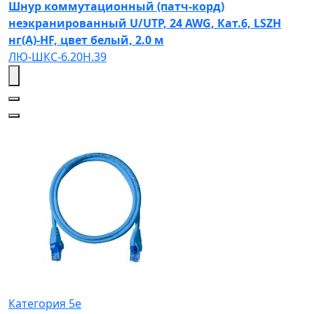
Шнур коммутационный (патч-корд)
неэкранированный U/UTP, 24 AWG, Кат.6, LSZH
нг(А)-HF, цвет белый, 2.0 м
ЛЮ-ШКС-6.20Н.39
Категория 5e