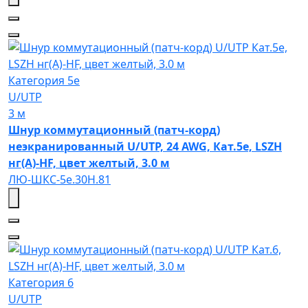
Категория 5e
U/UTP
3 м
Шнур коммутационный (патч-корд)
неэкранированный U/UTP, 24 AWG, Кат.5e, LSZH
нг(А)-HF, цвет желтый, 3.0 м
ЛЮ-ШКС-5e.30Н.81
Категория 6
U/UTP