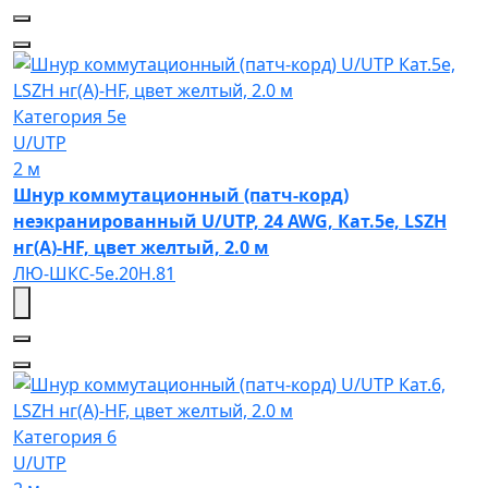
Категория 5e
U/UTP
2 м
Шнур коммутационный (патч-корд)
неэкранированный U/UTP, 24 AWG, Кат.5e, LSZH
нг(А)-HF, цвет желтый, 2.0 м
ЛЮ-ШКС-5e.20Н.81
Категория 6
U/UTP