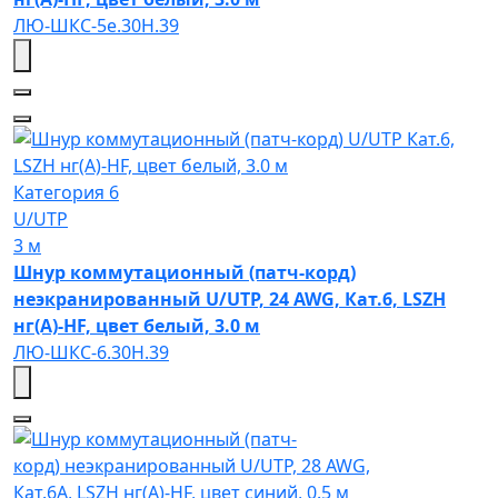
ЛЮ-ШКС-5e.30Н.39
Категория 6
U/UTP
3 м
Шнур коммутационный (патч-корд)
неэкранированный U/UTP, 24 AWG, Кат.6, LSZH
нг(А)-HF, цвет белый, 3.0 м
ЛЮ-ШКС-6.30Н.39