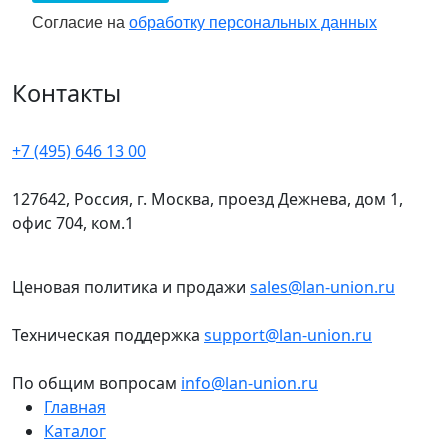
Заполните форму обращения
Согласие на обработку персональных 
Согласие на
обработку персональных данных
Оставьте запрос на сайте, чтобы получить помощь
по подбору продукции. Специалисты оперативно
Контакты
свяжутся с уточнением деталей.
Получите прайс-лист
+7 (495) 646 13 00
После заполнения формы предоставят полный
прайс-лист с ценами и наличием. Доступны оптовые
127642, Россия, г. Москва, проезд Дежнева, дом 1,
условия для крупных проектов.
офис 704, ком.1
Частые вопросы и ответы (FAQ)
Ценовая политика и продажи
sales@lan-union.ru
Что такое патч-корд?
Короткий кабель с разъемами на концах для
Техническая поддержка
support@lan-union.ru
соединения сетевого оборудования, часто в
телекоммуникационных шкафах.​
По общим вопросам
info@lan-union.ru
Главная
В чем отличие патч корда от витой пары?
Каталог
Патч-корд представляет собой готовый отрезок